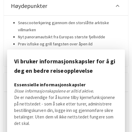
Høydepunkter
Snøscooterkjøring gjennom den storslåtte arktiske
villmarken
Nyt panoramautsikt fra Europas største fjellvidde
Prøv isfiske og grill fangsten over åpen ild
Opplev en guidet tur med lokalhistorie og tradisjonell
arktisk lunsj
Vi bruker informasjonskapsler for å gi
deg en bedre reiseopplevelse
Tillegg
Essensielle informasjonskapsler
Disse informasjonskapslene er alltid aktive.
De er nødvendige for å kunne tilby kjernefunksjonene
Tillegg for enkeltfører er tilgjengelig for solo
på nettstedet - som å søke etter turer, administrere
snøscooterkjøring. Vennligst informer om eventuelle allergier
bestillingskurven din, logge inn og gjennomføre sikre
minst 24 timer før avreise. Denne aktiviteten anbefales ikke
betalinger. Uten dem vil ikke nettstedet fungere som
for personer med ryggproblemer eller gravide. Ta med
det skal.
ullundertøy og ullsokker (kan lånes ved behov), varme klær og