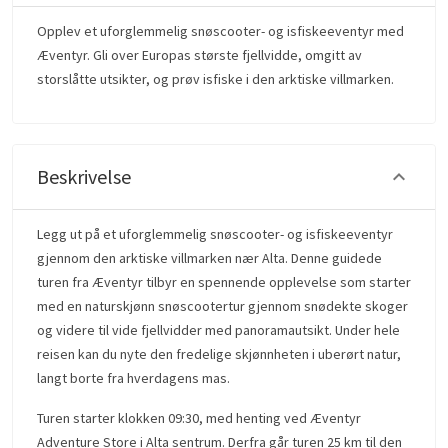
Opplev et uforglemmelig snøscooter- og isfiskeeventyr med
Æventyr. Gli over Europas største fjellvidde, omgitt av
storslåtte utsikter, og prøv isfiske i den arktiske villmarken.
Beskrivelse
Legg ut på et uforglemmelig snøscooter- og isfiskeeventyr
gjennom den arktiske villmarken nær Alta. Denne guidede
turen fra Æventyr tilbyr en spennende opplevelse som starter
med en naturskjønn snøscootertur gjennom snødekte skoger
og videre til vide fjellvidder med panoramautsikt. Under hele
reisen kan du nyte den fredelige skjønnheten i uberørt natur,
langt borte fra hverdagens mas.
Turen starter klokken 09:30, med henting ved Æventyr
Adventure Store i Alta sentrum. Derfra går turen 25 km til den