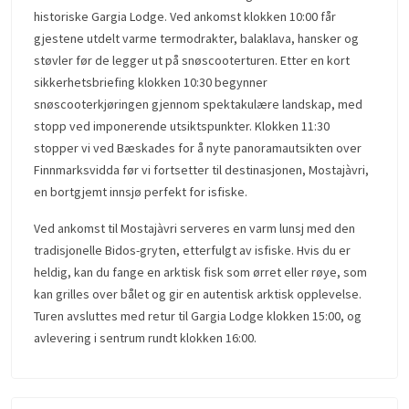
historiske Gargia Lodge. Ved ankomst klokken 10:00 får
gjestene utdelt varme termodrakter, balaklava, hansker og
støvler før de legger ut på snøscooterturen. Etter en kort
sikkerhetsbriefing klokken 10:30 begynner
snøscooterkjøringen gjennom spektakulære landskap, med
stopp ved imponerende utsiktspunkter. Klokken 11:30
stopper vi ved Bæskades for å nyte panoramautsikten over
Finnmarksvidda før vi fortsetter til destinasjonen, Mostajàvri,
en bortgjemt innsjø perfekt for isfiske.
Ved ankomst til Mostajàvri serveres en varm lunsj med den
tradisjonelle Bidos-gryten, etterfulgt av isfiske. Hvis du er
heldig, kan du fange en arktisk fisk som ørret eller røye, som
kan grilles over bålet og gir en autentisk arktisk opplevelse.
Turen avsluttes med retur til Gargia Lodge klokken 15:00, og
avlevering i sentrum rundt klokken 16:00.