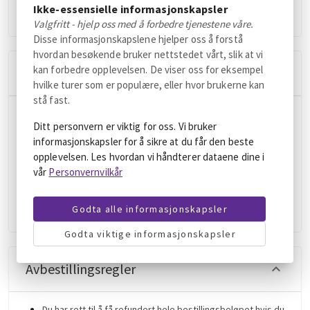
sko, solbriller, og førerkort.
Ikke-essensielle informasjonskapsler
Valgfritt - hjelp oss med å forbedre tjenestene våre.
Disse informasjonskapslene hjelper oss å forstå
hvordan besøkende bruker nettstedet vårt, slik at vi
kan forbedre opplevelsen. De viser oss for eksempel
Inkluderer
hvilke turer som er populære, eller hvor brukerne kan
stå fast.
Profesjonell guide
Ditt personvern er viktig for oss. Vi bruker
Henting og avlevering i Alta
informasjonskapsler for å sikre at du får den beste
Varme termodrakter, hansker og støvler
opplevelsen. Les hvordan vi håndterer dataene dine i
Hjelmer
vår
Personvernvilkår
Kaffe, te og snacks
Varm lunsj (Bidos)
Godta alle informasjonskapsler
Isfiskeutstyr
Godta viktige informasjonskapsler
Avbestillingsregler
Du har rett til å få refundert hele bestillingsbeløpet hvis du